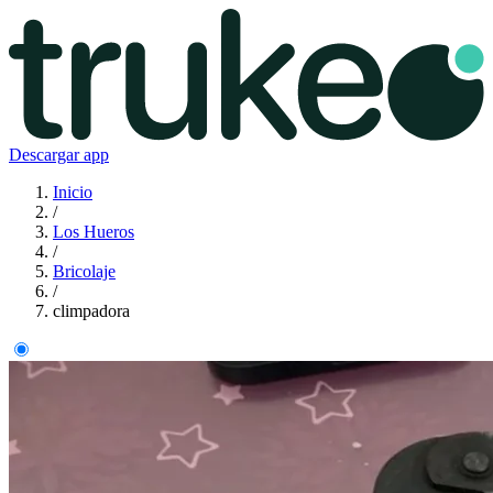
Descargar app
Inicio
/
Los Hueros
/
Bricolaje
/
climpadora