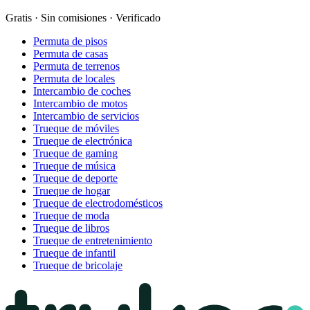
Gratis · Sin comisiones · Verificado
Permuta de pisos
Permuta de casas
Permuta de terrenos
Permuta de locales
Intercambio de coches
Intercambio de motos
Intercambio de servicios
Trueque de móviles
Trueque de electrónica
Trueque de gaming
Trueque de música
Trueque de deporte
Trueque de hogar
Trueque de electrodomésticos
Trueque de moda
Trueque de libros
Trueque de entretenimiento
Trueque de infantil
Trueque de bricolaje