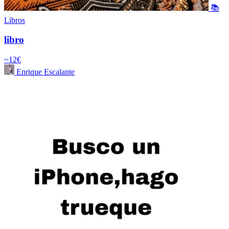
📚
Libros
libro
~12€
Enrique Escalante