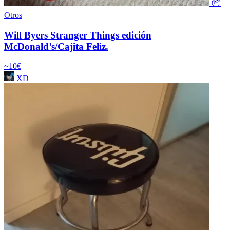
📦
Otros
Will Byers Stranger Things edición
McDonald’s/Cajita Feliz.
~10€
XD