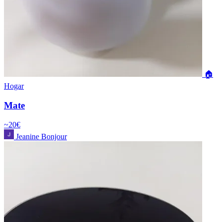
🏠
Hogar
Mate
~20€
Jeanine Bonjour