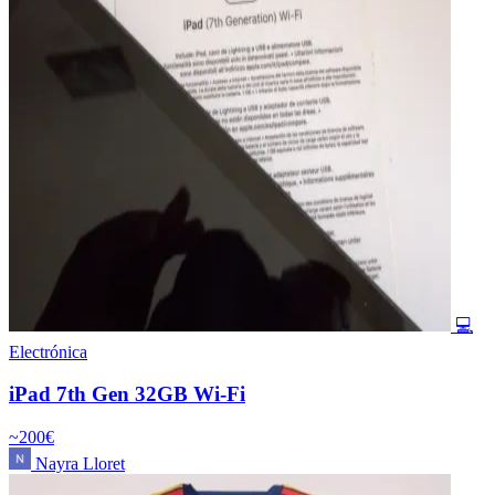
💻
Electrónica
iPad 7th Gen 32GB Wi-Fi
~200€
Nayra Lloret