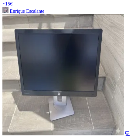
~15€
Enrique Escalante
💻