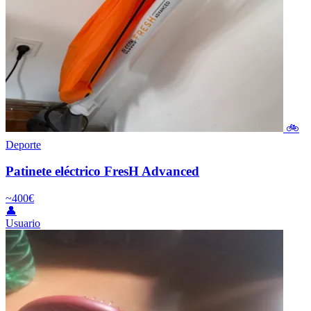
🚲
Deporte
Patinete eléctrico FresH Advanced
~400€
👤
Usuario