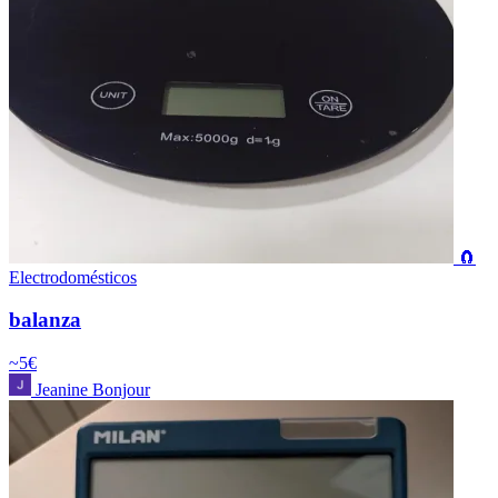
🧲
Electrodomésticos
balanza
~5€
Jeanine Bonjour