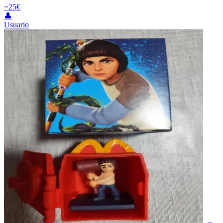
~25€
👤
Usuario