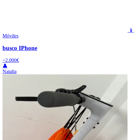
📱
Móviles
busco IPhone
~2.000€
👤
Natalia