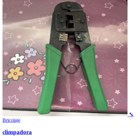
🔧
Bricolaje
climpadora