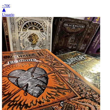
~70€
👤
Usuario