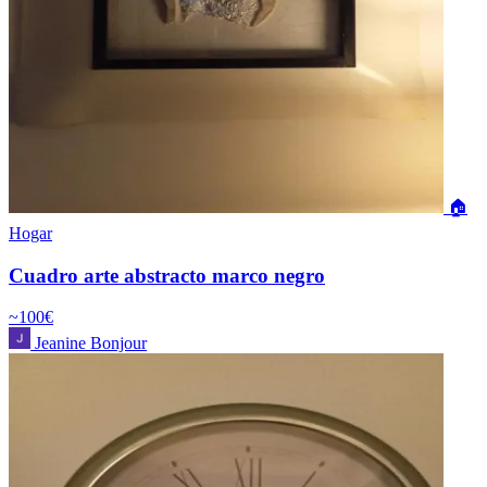
🏠
Hogar
Cuadro arte abstracto marco negro
~100€
Jeanine Bonjour