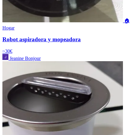
🏠
Hogar
Robot aspiradora y mopeadora
~30€
Jeanine Bonjour