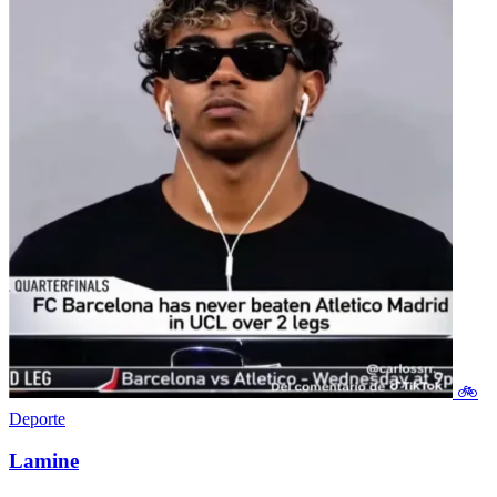
🚲
Deporte
Lamine