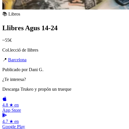
📚 Libros
Llibres Agus 14-24
~55€
Col.lecció de llibres
📍
Barcelona
Publicado por
Dani G.
¿Te interesa?
Descarga Trukeo y propón un trueque
4.8 ★ en
App Store
4.7 ★ en
Google Play