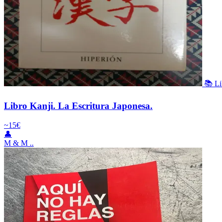
📚 Li
Libro Kanji. La Escritura Japonesa.
~15€
👤
M & M ..