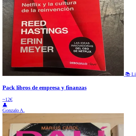
📚 Li
Pack libros de empresa y finanzas
~12€
👤
Gonzalo A.