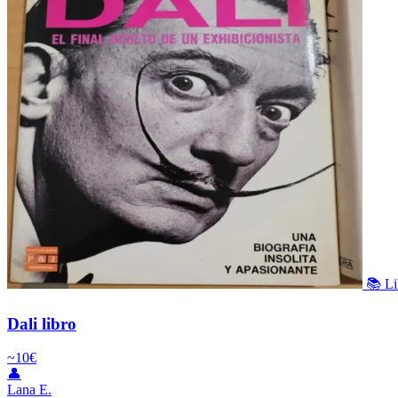
📚 Li
Dali libro
~10€
👤
Lana E.