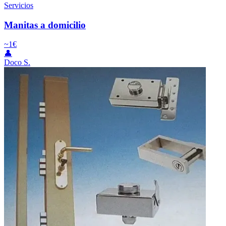
Servicios
Manitas a domicilio
~1€
👤
Doco S.