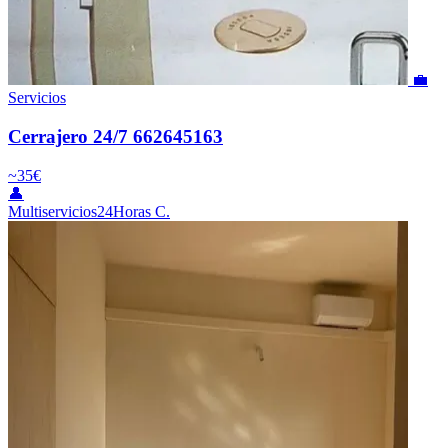
💼
Servicios
Cerrajero 24/7 662645163
~35€
👤
Multiservicios24Horas C.