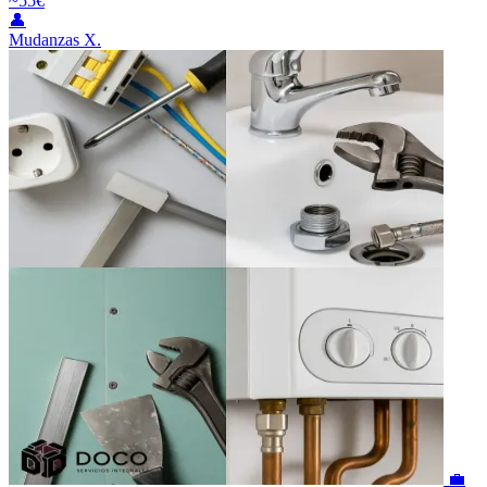
~55€
👤
Mudanzas X.
💼