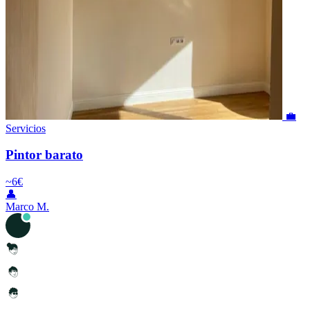
💼
Servicios
Pintor barato
~6€
👤
Marco M.